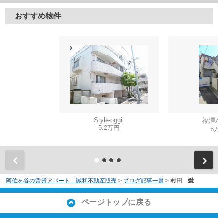
おすすめ物件
Style-oggi.
福澤
5.2万円
6
阿佐ヶ谷の賃貸アパート｜誠和不動産販売
>
ブログ記事一覧
>
村田 愛
ページトップに戻る